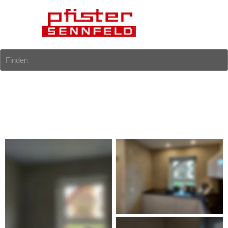
Finden
Betonoptik
Eine Alternative zur Verschönerung von Wänden sind die 
sogenannten Spachteltechniken. Die Spachteltechnik in 
Betonoptik ist heutzutage immer beliebter.